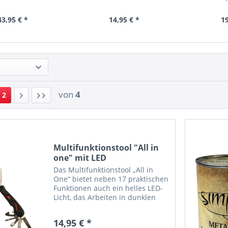
43,95 € *
14,95 € *
19
von
4
2
Multifunktionstool "All in
one" mit LED
Das Multifunktionstool „All in
One“ bietet neben 17 praktischen
Funktionen auch ein helles LED-
Licht, das Arbeiten in dunklen
Ecken deutlich erleichtert.
Spitzzange Nagelzange
14,95 € *
Drahtschneider Abisolierzange