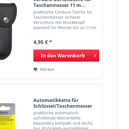
Taschenmesser 11 m...
praktische Cordura-Tasche für
Taschenmesser sicherer
Verschluss mit Druckknopf
passend für Messer bis zu 11cm
Heftlänge Lieferung ohne Messer
Maße: 13,1 x 6,1 x 3 cm Gewicht:
4,95 € *
24 g
In den
Warenkorb
Merken
Automatikkette für
Schlüssel/Taschenmesser
praktische automatisch
aufrollende Messerkette
besonders kompakt und leicht,
nur 30 Gramm ausziehbares,