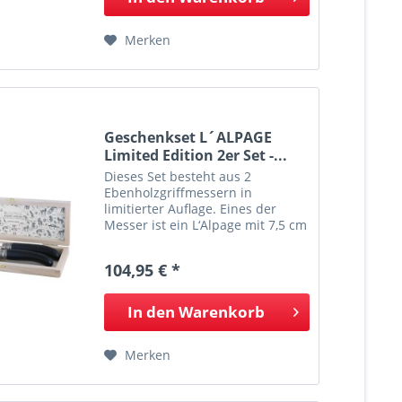
für...
Merken
Geschenkset L´ALPAGE
Limited Edition 2er Set -...
Dieses Set besteht aus 2
Ebenholzgriffmessern in
limitierter Auflage. Eines der
Messer ist ein L‘Alpage mit 7,5 cm
runder Spitze, das andere ist das
klassische 8,5 cm Messer. Jedes
104,95 € *
Messer hat eine mattierte Zwinge
und ein...
In den
Warenkorb
Merken