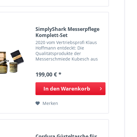
SimplyShark Messerpflege
Komplett-Set
2020 vom Vertriebsprofi Klaus
Hoffmann entdeckt: Die
Qualitätsprodukte der
Messerschmiede Kubesch aus
Fulda. Das
Traditionsunternehmen aus
199,00 € *
Fulda verbindet die fast
ausgestorbene Tradition des
Messerschmiedehandwerks mit
In den
Warenkorb
den neuen...
Merken
Cordura Gürteltasche für