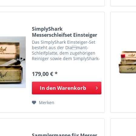
SimplyShark
Messerschleifset Einsteiger
Das SimplyShark Einsteiger-Set
besteht aus der Diamant-
Schleifplatte, dem zugehörigen
Reiniger sowie dem SimplyShark-
Buch und ist der ideale Einstieg
in die Welt der Messer-
179,00 € *
Schleiferei. Diamant-Schleifplatte
Mit der rubingeschliffenen...
In den
Warenkorb
Merken
Sammlermappe für Messer