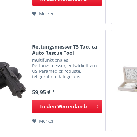
Merken
Rettungsmesser T3 Tactical
Auto Rescue Tool
multifunktionales
Rettungsmesser, entwickelt von
US-Paramedics robuste,
teilgezahnte Klinge aus
hochwertigem 440C-Stahl mit
beidseitigem Daumenknopf zum
59,95 € *
einfachen Öffnen Klingenlänge
ca. 8,3cm, Heftlänge ca. 12,7cm
zusätzliche...
In den
Warenkorb
Merken