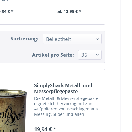
,94 € *
ab 13,95 € *
66,
Sortierung:
Artikel pro Seite:
SimplyShark Metall- und
Messerpflegepaste
Die Metall- & Messerpflegepaste
eignet sich hervorragend zum
Aufpolieren von Beschlägen aus
Messing, Silber und allen
weiteren Griffmaterialien sowie
Klingen aller Art. Qualitätsware
19,94 € *
aus der Messerschmiede