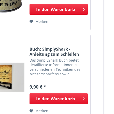
Kubesch. Das...
In den
Warenkorb
Merken
Buch: SimplyShark -
Anleitung zum Schleifen
von...
Das SimplyShark Buch bietet
detaillierte Informationen zu
verschiedenen Techniken des
Messerschärfens sowie
interessante
Hintergrundinformationen.
9,90 € *
Qualitätsware aus der
Messerschmiede Kubesch. Das
Traditionsunternehmen aus
In den
Warenkorb
Fulda...
Merken