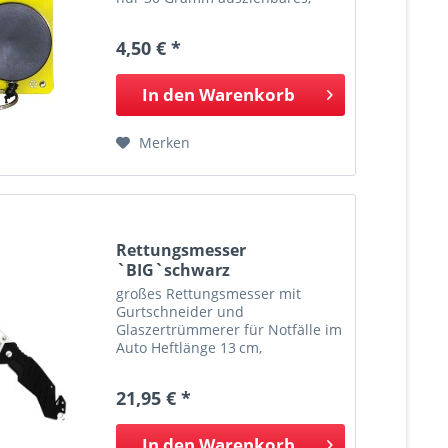
schnittfestes Edelstahlseil mit
Nylonbeschichtung maximale
4,50 € *
Länge ca. 65 cm integrierter
Gürtelclip am Gehäuse Lieferung
in...
In den
Warenkorb
Merken
Rettungsmesser
`BIG`schwarz
großes Rettungsmesser mit
Gurtschneider und
Glaszertrümmerer für Notfälle im
Auto Heftlänge 13 cm,
Gesamtlänge 21,5 cm
Einhandfunktion mit
21,95 € *
Daumenknopf und Liner Lock-
Verrieglung robuste G10-
Griffschalen mit Struktur sorgen
In den
Warenkorb