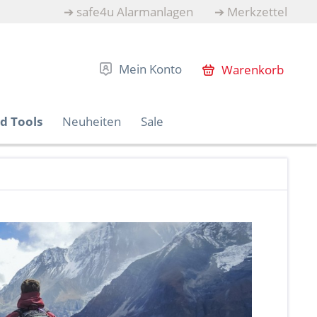
➔
safe4u Alarmanlagen
➔
Merkzettel
Mein Konto
Warenkorb
d Tools
Neuheiten
Sale