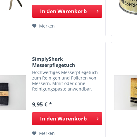
LED Lamp Messer Holz-/...
In den
Warenkorb
Merken
SimplyShark
Messerpflegetuch
Hochwertiges Messerpflegetuch
zum Reinigen und Polieren von
Messern. Mmit oder ohne
Reinigungspaste anwendbar.
Qualitätsware aus der
Messerschmiede Kubesch. Das
9,95 € *
Traditionsunternehmen aus
Fulda verbindet die fast
ausgestorbene Tradition...
In den
Warenkorb
Merken