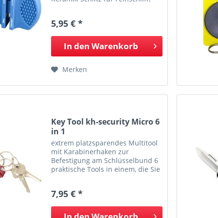
sorgt für eine rasiermesser-
scharfe Kante besonders gut
5,95 € *
geeignet für Messer- und
Scherenklingen handliches,...
In den
Warenkorb
Merken
Key Tool kh-security Micro 6
in 1
extrem platzsparendes Multitool
mit Karabinerhaken zur
Befestigung am Schlüsselbund 6
praktische Tools in einem, die Sie
immer dabei haben komplett aus
Edelstahl, Klinge aus 3Cr13-
7,95 € *
Edelstahl inklusive
Flaschenöffner,
Schraubenzieher,...
In den
Warenkorb