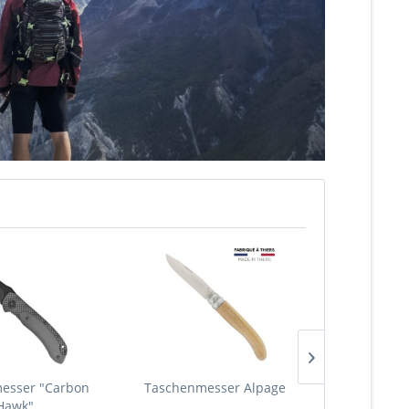
esser "Carbon
Taschenmesser Alpage
Taschenmess
Hawk"
Stah