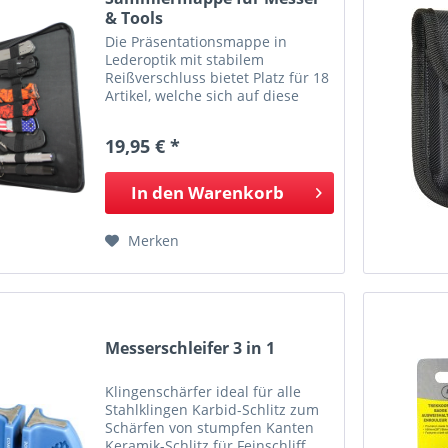
& Tools
Die Präsentationsmappe in
Lederoptik mit stabilem
Reißverschluss bietet Platz für 18
Artikel, welche sich auf diese
Weise stilvoll präsentieren
lassen. Ideal zur Aufbewahrung
19,95 € *
und den guten Schutz Ihrer
Sammlungen. Bestens
aufgehoben und...
In den
Warenkorb
Merken
Messerschleifer 3 in 1
Klingenschärfer ideal für alle
Stahlklingen Karbid-Schlitz zum
Schärfen von stumpfen Kanten
Keramik-Schlitz für Feinschliff,