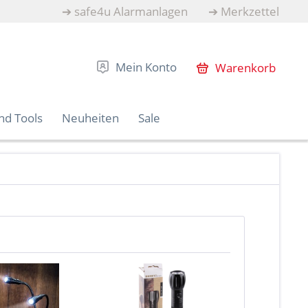
➔
safe4u Alarmanlagen
➔
Merkzettel
Mein Konto
Warenkorb
nd Tools
Neuheiten
Sale