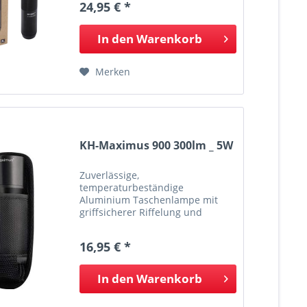
24,95 € *
Flugzeugaluminium.
Spritzwassergeschützt nach IP44
und stoßfest....
In den
Warenkorb
Merken
KH-Maximus 900 300lm _ 5W
Zuverlässige,
temperaturbeständige
Aluminium Taschenlampe mit
griffsicherer Riffelung und
Stroboskop Modus. Lieferung
inkl. Trageschlaufe & Nylon
16,95 € *
Tasche. - 300 lm - ca. 160m
Leuchtweite - 5 Watt - IP65 Maße:
13 x 3,7 cm Gewicht: 118 g
In den
Warenkorb