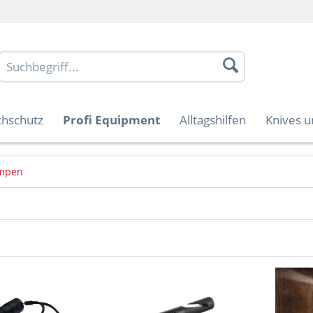
chschutz
Profi Equipment
Alltagshilfen
Knives u
ampen