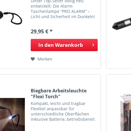
Unser Top-Seller völlig neu
entwickelt: Die Alarm-
Taschenlampe “PRO ALARM“ –
Licht und Sicherheit im Dunkeln!
Mit der neuen Alarm-
Taschenlampe “PRO ALARM“ von
29,95 € *
kh-security sind Sie im Dunkeln
immer sicher unterwegs: Die
super kompakte...
In den
Warenkorb
Merken
Biegbare Arbeitsleuchte
"Flexi Torch"
Kompakt, leicht und tragbar
Flexibel anpassbar für
unterschiedliche Oberflächen
Inklusive Batterie, betriebsbereit