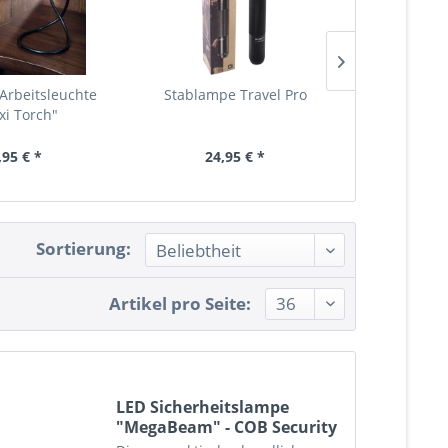
Arbeitsleuchte
Stablampe Travel Pro
KH M
xi Torch"
Multifunkti
,95 € *
24,95 € *
13,
Sortierung:
Artikel pro Seite:
LED Sicherheitslampe
"MegaBeam" - COB Security