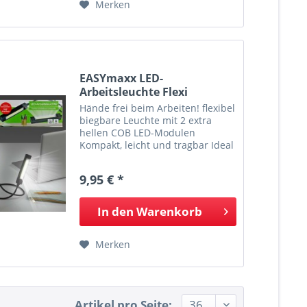
Merken
EASYmaxx LED-
Arbeitsleuchte Flexi
Hände frei beim Arbeiten! flexibel
biegbare Leuchte mit 2 extra
hellen COB LED-Modulen
Kompakt, leicht und tragbar Ideal
als Leselicht und Arbeitsleuchte,
360° drehbar 3 Modi: 100%, 50%,
9,95 € *
Blinken Inklusive Batterie,
betriebsbereit
In den
Warenkorb
Merken
Artikel pro Seite: