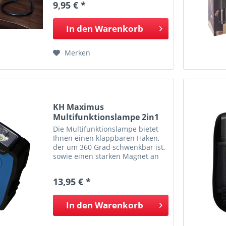
9,95 € *
In den
Warenkorb
Merken
KH Maximus
Multifunktionslampe 2in1
Die Multifunktionslampe bietet
Ihnen einen klappbaren Haken,
der um 360 Grad schwenkbar ist,
sowie einen starken Magnet an
der Rückseite und ist ein
absolutes Must Have für kleinere
13,95 € *
Arbeiten in der Werkstatt oder
am Auto. Ausgestattet...
In den
Warenkorb