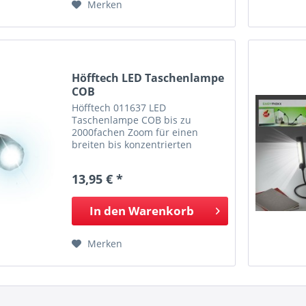
Merken
Höfftech LED Taschenlampe
COB
Höfftech 011637 LED
Taschenlampe COB bis zu
2000fachen Zoom für einen
breiten bis konzentrierten
Lichtstrahl mit superheller COB
LED mit SOS Funktion,
13,95 € *
Stroboskopeffekt zur Abwehr von
Angreifern wasserdicht geprüft IP
44 stoßsicher...
In den
Warenkorb
Merken