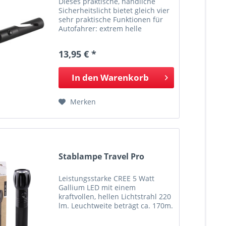
Dieses praktische, handliche
Sicherheitslicht bietet gleich vier
sehr praktische Funktionen für
Autofahrer: extrem helle
Flutlichtfunktion (ideal für
Reparaturen) rotes Notfall-
13,95 € *
Blinklicht (um bspw. bei einer
Panne auf sich aufmerksam zu...
In den
Warenkorb
Merken
Stablampe Travel Pro
Leistungsstarke CREE 5 Watt
Gallium LED mit einem
kraftvollen, hellen Lichtstrahl 220
lm. Leuchtweite beträgt ca. 170m.
Die Stablampe hat ein Gehäuse
aus schwarz eloxiertem