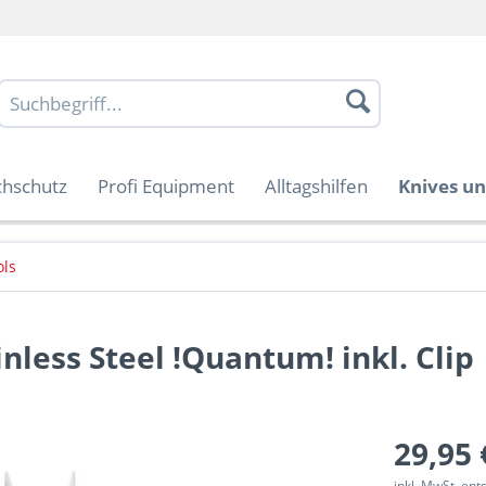
chschutz
Profi Equipment
Alltagshilfen
Knives un
ols
nless Steel !Quantum! inkl. Clip
29,95 
inkl. MwSt. en