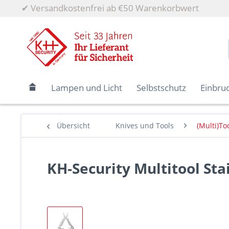
✔
Versandkostenfrei ab €50 Warenkorbwert
Lampen und Licht
Selbstschutz
Einbru
Übersicht
Knives und Tools
(Multi)To
KH-Security Multitool Stai