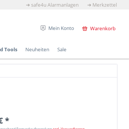
➔
safe4u Alarmanlagen
➔
Merkzettel
Mein Konto
Warenkorb
d Tools
Neuheiten
Sale
€ *
tsprechend Fernverkaufsregelung
zzgl. Versandkosten