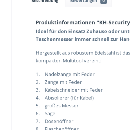
Beschreibung
Bewertungen
0
Produktinformationen "KH-Security M
Ideal für den Einsatz Zuhause oder u
Taschenmesser immer schnell zur Han
Hergestellt aus robustem Edelstahl ist da
kompakten Multitool vereint:
1. Nadelzange mit Feder
2. Zange mit Feder
3. Kabelschneider mit Feder
4. Abisolierer (für Kabel)
5. großes Messer
6. Säge
7. Dosenöffner
8. Flaschenöffner