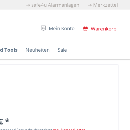
➔
safe4u Alarmanlagen
➔
Merkzettel
Mein Konto
Warenkorb
d Tools
Neuheiten
Sale
€ *
tsprechend Fernverkaufsregelung
zzgl. Versandkosten