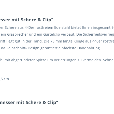
ser mit Schere & Clip"
 Schere aus 440er rostfreiem Edelstahl bietet Ihnen insgesamt 9 p
in Glasbrecher und ein Gürtelclip verbaut. Die Sicherheitsverrieg
f liegt gut in der Hand. Die 75 mm lange Klinge aus 440er rostfr
 Das Feinschnitt- Design garantiert einfachste Handhabung.
tahl mit abgerundeter Spitze um Verletzungen zu vermeiden. Schnei
7,5 cm
esser mit Schere & Clip"