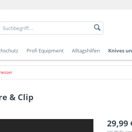
chschutz
Profi Equipment
Alltagshilfen
Knives un
messer
e & Clip
29,99 
inkl. MwSt. en