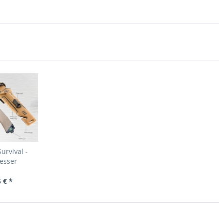
urvival -
esser
 € *