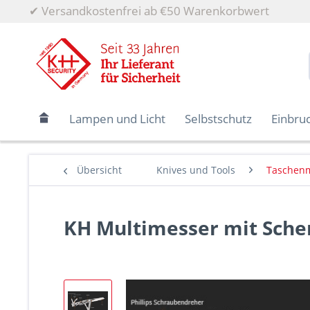
✔
Versandkostenfrei ab €50 Warenkorbwert
Lampen und Licht
Selbstschutz
Einbru
Übersicht
Knives und Tools
Taschen
KH Multimesser mit Scher