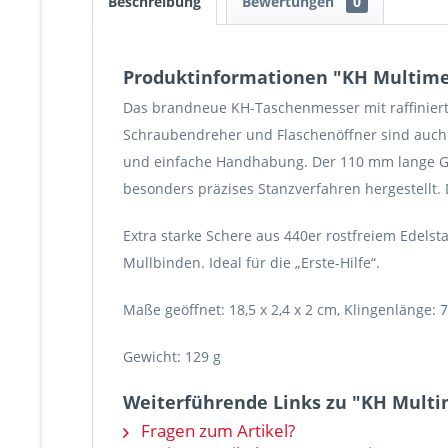
Beschreibung
Bewertungen
0
Produktinformationen "KH Multimes
Das brandneue KH-Taschenmesser mit raffinierter
Schraubendreher und Flaschenöffner sind auch e
und einfache Handhabung. Der 110 mm lange Grif
besonders präzises Stanzverfahren hergestellt.
Extra starke Schere aus 440er rostfreiem Edels
Mullbinden. Ideal für die „Erste-Hilfe“.
Maße geöffnet: 18,5 x 2,4 x 2 cm, Klingenlänge: 
Gewicht: 129 g
Weiterführende Links zu "KH Multim
Fragen zum Artikel?