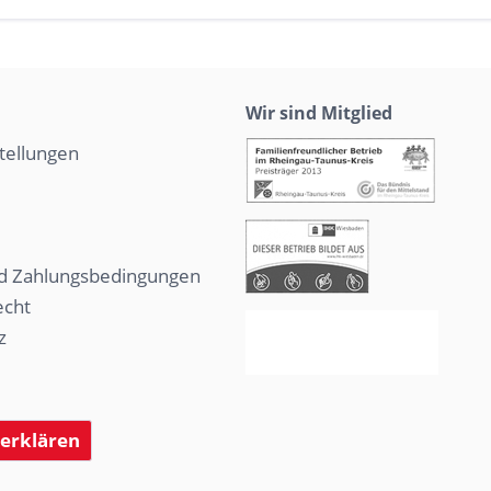
Wir sind Mitglied
tellungen
d Zahlungsbedingungen
echt
z
 erklären