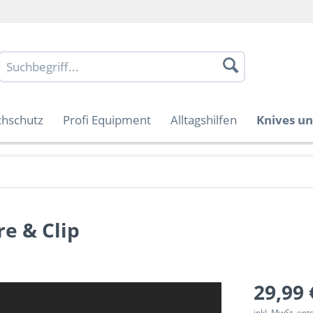
chschutz
Profi Equipment
Alltagshilfen
Knives un
e & Clip
29,99 
inkl. MwSt. en