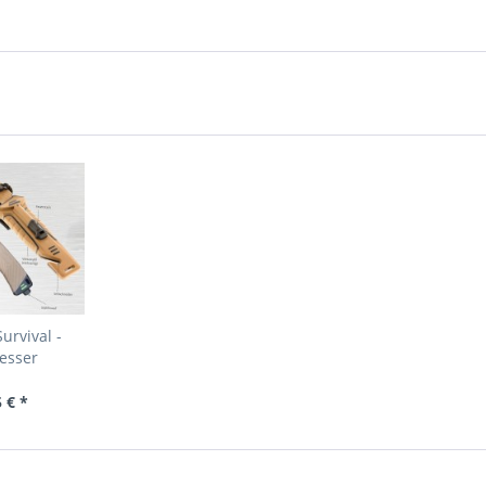
urvival -
esser
 € *