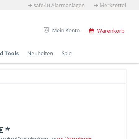
➔
safe4u Alarmanlagen
➔
Merkzettel
Mein Konto
Warenkorb
d Tools
Neuheiten
Sale
€ *
tsprechend Fernverkaufsregelung
zzgl. Versandkosten