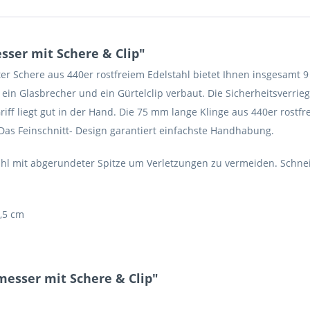
ser mit Schere & Clip"
 Schere aus 440er rostfreiem Edelstahl bietet Ihnen insgesamt 9 p
in Glasbrecher und ein Gürtelclip verbaut. Die Sicherheitsverrieg
f liegt gut in der Hand. Die 75 mm lange Klinge aus 440er rostfr
 Das Feinschnitt- Design garantiert einfachste Handhabung.
tahl mit abgerundeter Spitze um Verletzungen zu vermeiden. Schnei
7,5 cm
esser mit Schere & Clip"