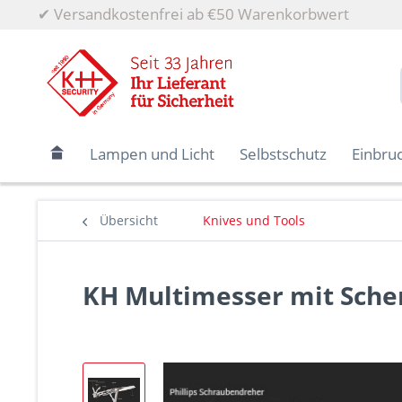
✔
Versandkostenfrei ab €50 Warenkorbwert
Lampen und Licht
Selbstschutz
Einbru
Übersicht
Knives und Tools
KH Multimesser mit Scher