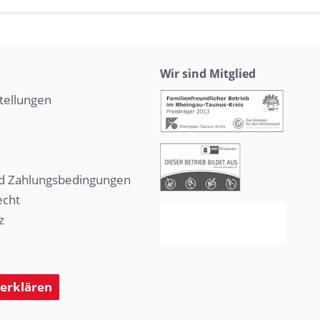
Wir sind Mitglied
tellungen
d Zahlungsbedingungen
echt
z
 erklären