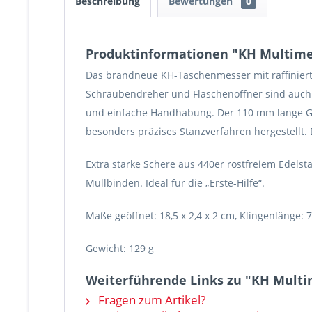
Beschreibung
Bewertungen
0
Produktinformationen "KH Multimes
Das brandneue KH-Taschenmesser mit raffinierter
Schraubendreher und Flaschenöffner sind auch e
und einfache Handhabung. Der 110 mm lange Grif
besonders präzises Stanzverfahren hergestellt.
Extra starke Schere aus 440er rostfreiem Edels
Mullbinden. Ideal für die „Erste-Hilfe“.
Maße geöffnet: 18,5 x 2,4 x 2 cm, Klingenlänge: 
Gewicht: 129 g
Weiterführende Links zu "KH Multim
Fragen zum Artikel?