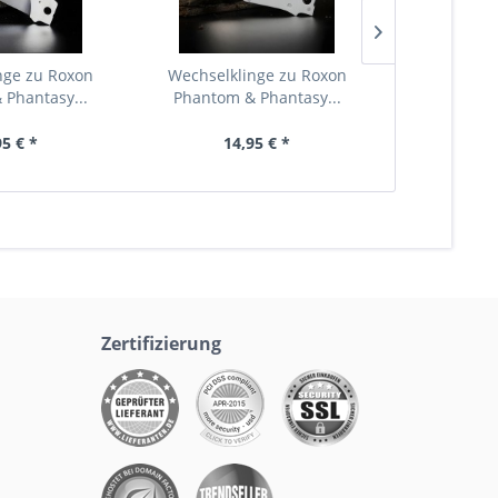
nge zu Roxon
Wechselklinge zu Roxon
Wechselkl
Phantasy...
Phantom & Phantasy...
Phantom &
95 € *
14,95 € *
14
Zertifizierung