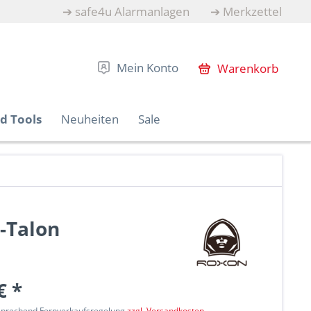
➔
safe4u Alarmanlagen
➔
Merkzettel
Mein Konto
Warenkorb
d Tools
Neuheiten
Sale
-Talon
€ *
tsprechend Fernverkaufsregelung
zzgl. Versandkosten