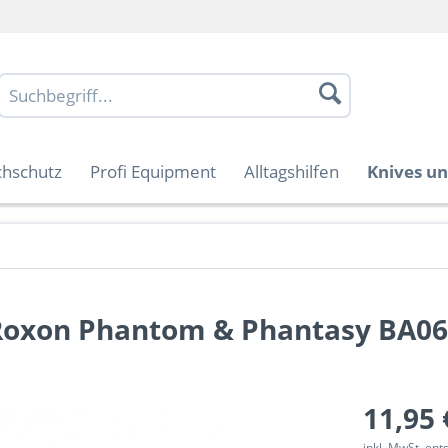
chschutz
Profi Equipment
Alltagshilfen
Knives un
Roxon Phantom & Phantasy BA06
11,95 
inkl. MwSt. en