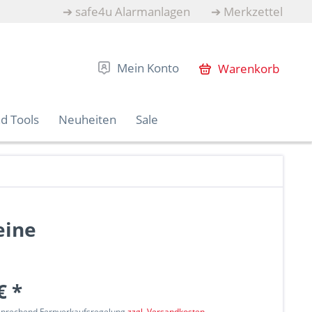
➔
safe4u Alarmanlagen
➔
Merkzettel
Mein Konto
Warenkorb
d Tools
Neuheiten
Sale
eine
€ *
tsprechend Fernverkaufsregelung
zzgl. Versandkosten