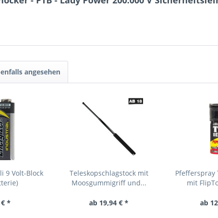
ocker - PTB - Lady Power 200.000 V Sicherheitslei
enfalls angesehen
i 9 Volt-Block
Teleskopschlagstock mit
Pfefferspray
tterie)
Moosgummigriff und...
mit FlipT
 € *
ab 19,94 € *
ab 12