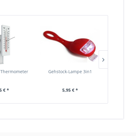
 Thermometer
Gehstock-Lampe 3in1
Roxon Kubot
5 € *
5,95 € *
22