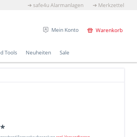
➔
safe4u Alarmanlagen
➔
Merkzettel
Mein Konto
Warenkorb
d Tools
Neuheiten
Sale
 *
tsprechend Fernverkaufsregelung
zzgl. Versandkosten