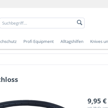
uchschutz
Profi Equipment
Alltagshilfen
Knives un
chloss
9,95 €
inkl. MwSt. en