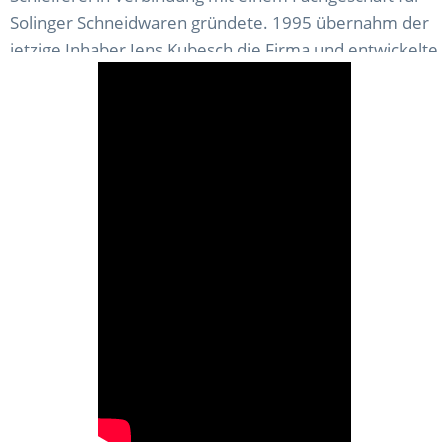
Solinger Schneidwaren gründete. 1995 übernahm der
jetzige Inhaber Jens Kubesch die Firma und entwickelte
das Unternehmen konsequent weiter.
Zu seinen Kunden zählt die Industrie, die Gastronomie,
Metzgereien sowie Angler und Jäger und natürlich auch
Privatkunden, die ihre Messer und Scheren schleifen
lassen. Zudem werden Jährlich 50 bis 100
Sonderanfertigungen an Messern bearbeitet.
Mit der Produktlinie SimplyShark ist die
Qualitätsware zur Messerpflege nun für
Jedermann erhältlich.