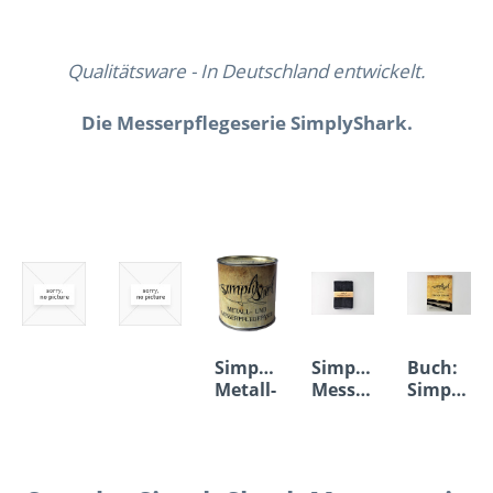
Qualitätsware - In Deutschland entwickelt.
Die Messerpflegeserie SimplyShark.
SimplyShark
SimplyShark
Buch:
Metall-
Messerpflegetuch
SimplySh
und
-
Messerpflegepaste
Anleitun
0,00 € *
0,00 € *
19,94 € *
9,95 € *
9,90 € *
zum
Schleifen