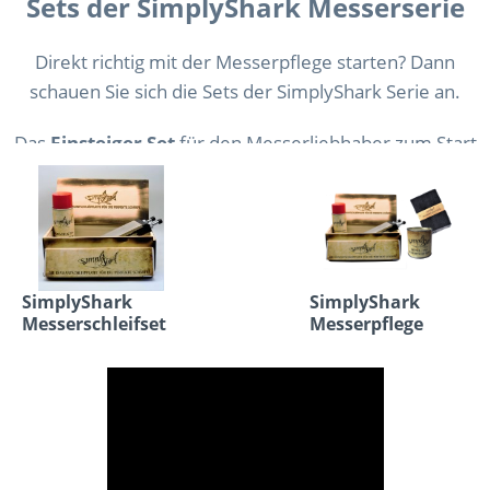
Sets der SimplyShark Messerserie
von...
Direkt richtig mit der Messerpflege starten? Dann
schauen Sie sich die Sets der SimplyShark Serie an.
Das
Einsteiger Set
für den Messerliebhaber zum Start
oder das
Komplett- Set
für den Profi.
SimplyShark
SimplyShark
Messerschleifset
Messerpflege
Einsteiger
Komplett-Set
179,00 € *
199,00 € *