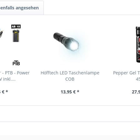
enfalls angesehen
 - PTB - Power
Höfftech LED Taschenlampe
Pepper Gel T
 inkl....
COB
4
 € *
13,95 € *
27,