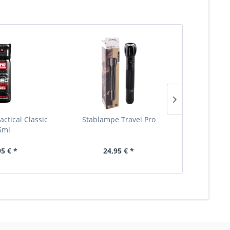
actical Classic
Stablampe Travel Pro
Carbon
5ml
Abwe
95 € *
24,95 € *
24