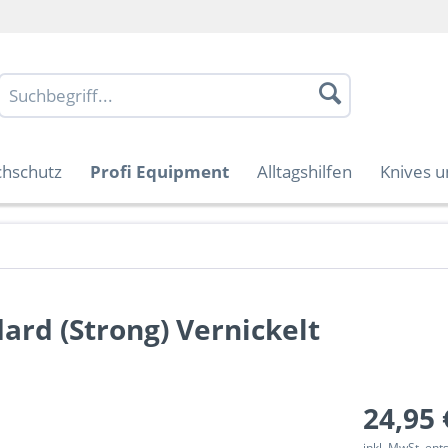
chschutz
Profi Equipment
Alltagshilfen
Knives u
ard (Strong) Vernickelt
24,95 
inkl. MwSt. en