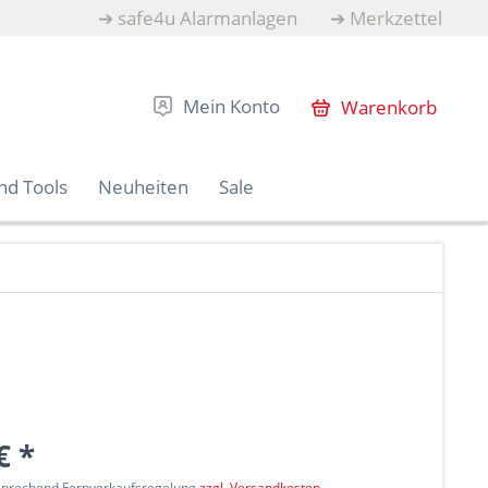
➔
safe4u Alarmanlagen
➔
Merkzettel
Mein Konto
Warenkorb
nd Tools
Neuheiten
Sale
€ *
tsprechend Fernverkaufsregelung
zzgl. Versandkosten