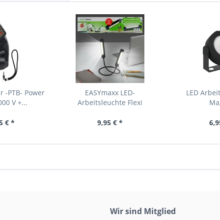
r -PTB- Power
EASYmaxx LED-
LED Arbei
00 V +...
Arbeitsleuchte Flexi
Ma
5 € *
9,95 € *
6,9
Wir sind Mitglied