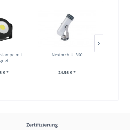
tslampe mit
Nextorch UL360
Camping
gnet
Flammene
5 € *
24,95 € *
13
Zertifizierung