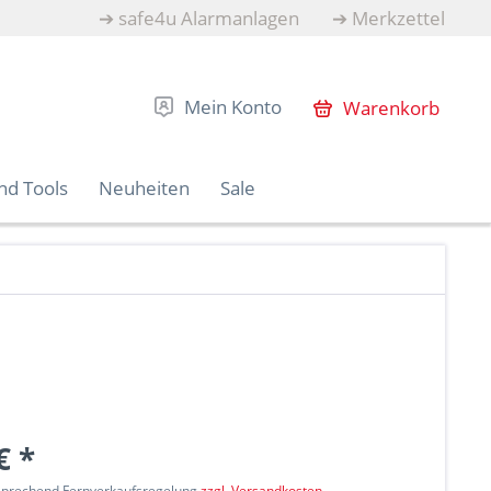
➔
safe4u Alarmanlagen
➔
Merkzettel
Mein Konto
Warenkorb
nd Tools
Neuheiten
Sale
€ *
tsprechend Fernverkaufsregelung
zzgl. Versandkosten