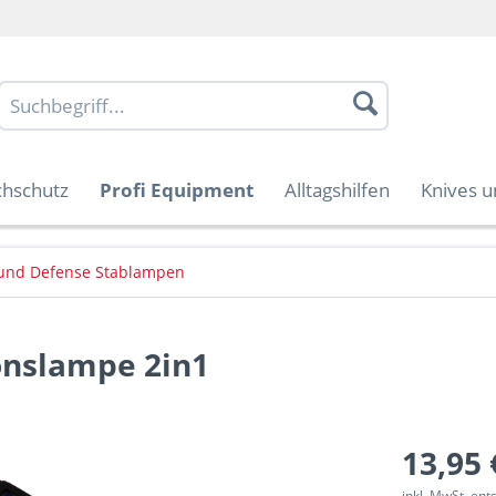
chschutz
Profi Equipment
Alltagshilfen
Knives u
und Defense Stablampen
onslampe 2in1
13,95 
inkl. MwSt. en