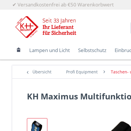
✔
Versandkostenfrei ab €50 Warenkorbwert
Lampen und Licht
Selbstschutz
Einbru
Übersicht
Profi Equipment
Taschen- 
KH Maximus Multifunkti